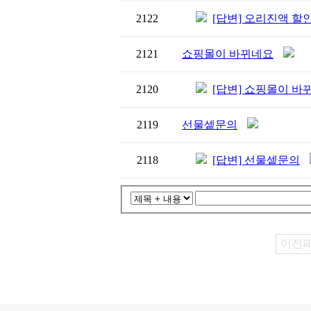
2122
[답변] 오리진액 할
2121
쇼핑몰이 바뀌네요
2120
[답변] 쇼핑몰이 바
2119
선물셑문의
2118
[답변] 선물셑문의
이전