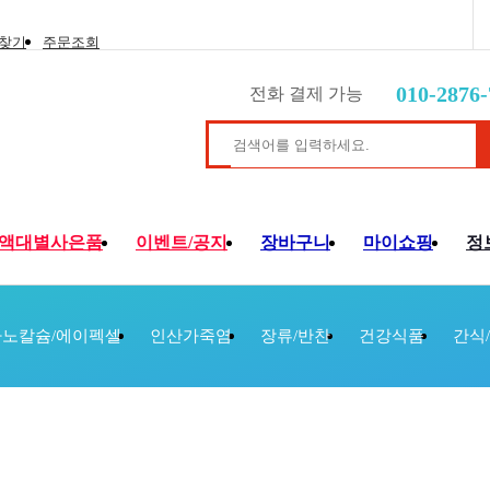
 찾기
주문조회
010-2876-
전화 결제 가능
액대별사은품
이벤트/공지
장바구니
마이쇼핑
정
노칼슘/에이펙셀
인산가죽염
장류/반찬
건강식품
간식