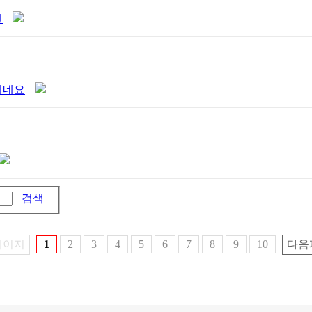
인
뀌네요
검색
페이지
1
2
3
4
5
6
7
8
9
10
다음