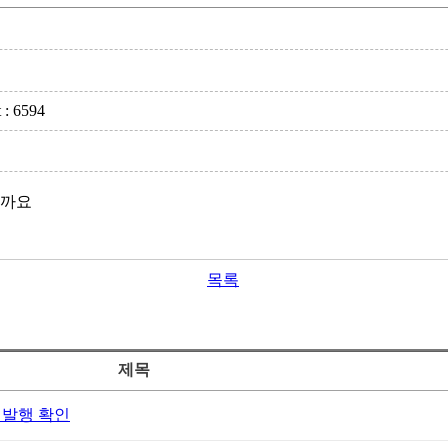
 : 6594
늘까요
목록
제목
 발행 확인