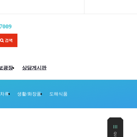
7009
보광장
상담게시판
/차류
생활/화장품
도해식품