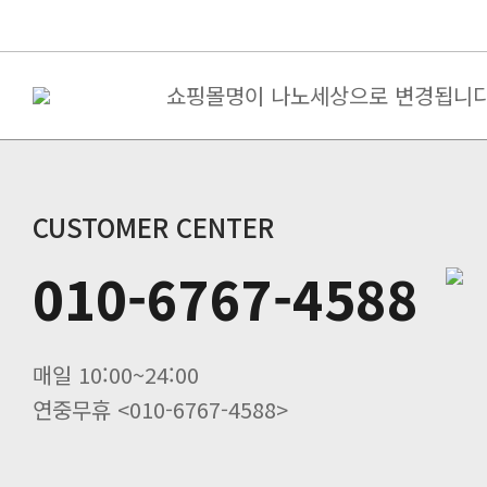
개인정보의 보유 및 이용기간
제3조 (약관의 명시와 개정)
달성시 지체 없이 파기합니다.
쇼핑몰명이 나노세상으로 변경됩니다
구매금액별 사은품 증정
[필독] 10%할인+5%할인쿠폰(금나.
계약 해지 후 아이디를 3개월간 보
죽염고추장 된장 간장 면세 ->..
당뇨 환자용 영양조제식품/ 인산가 [.
CUSTOMER CENTER
인산가 힐링캠프(쑥뜸수련회) 신청
010-6767-4588
인산죽염 전죽염류 20%할인. 인산선
보존합니다.
사시사철 무생강진액 20%할인 인산가
죽염 멸치액젓(바다참맛) 20%할인 .
을 통하여 볼 수 있도록 할 수 있습니
죽염두유 20%할인 인산가
매일 10:00~24:00
연중무휴 <010-6767-4588>