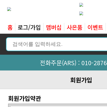
홈
로그/가입
맴버십
사은품
이벤트
전화주문(ARS) :
010-2876
회원가입
회원가입약관