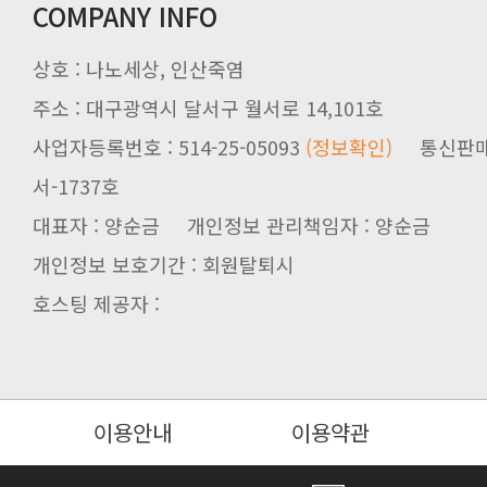
COMPANY INFO
자의 확인을 구하여야 합니다.
상호 : 나노세상, 인산죽염
주소 : 대구광역시 달서구 월서로 14,101호
사업자등록번호 : 514-25-05093
(정보확인)
서-1737호
대표자 : 양순금 개인정보 관리책임자 : 양순금
는 범위에서 이 약관을 개정할 수 있
개인정보 보호기간 : 회원탈퇴시
호스팅 제공자 :
니다.
이용안내
이용약관