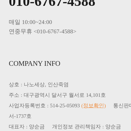
010-6767-4588
죽염두유 20%할인 인산가
매일 10:00~24:00
연중무휴 <010-6767-4588>
COMPANY INFO
상호 : 나노세상, 인산죽염
주소 : 대구광역시 달서구 월서로 14,101호
사업자등록번호 : 514-25-05093
(정보확인)
서-1737호
대표자 : 양순금 개인정보 관리책임자 : 양순금