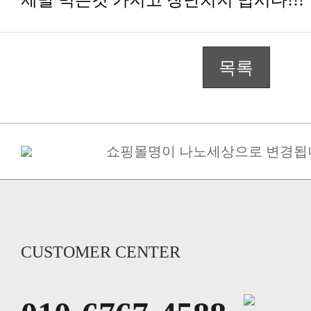
제발 먹는것 가지고 장난치지 맙시다!!!
목록
쇼핑몰명이 나노세상으로 변경됩
구매금액별 사은품 증정
[필독] 10%할인+5%할인쿠폰(금나
죽염고추장 된장 간장 면세 ->..
당뇨 환자용 영양조제식품/ 인산가 [
인산가 힐링캠프(쑥뜸수련회) 신
CUSTOMER CENTER
인산죽염 전죽염류 20%할인. 인산
사시사철 무생강진액 20%할인 인
죽염 멸치액젓(바다참맛) 20%할인 