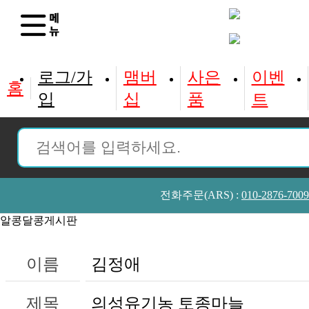
홈
입
십
품
트
전화주문(ARS) :
010-2876-7009
알콩달콩게시판
이름
김정애
제목
의성유기농 토종마늘