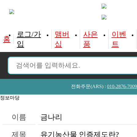
로그/가
맴버
사은
이벤
홈
입
십
품
트
전화주문(ARS) :
010-2876-7009
정보마당
이름
금나리
제목
유기농산물 인증제도란?