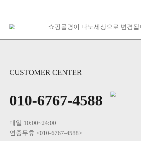
쇼핑몰명이 나노세상으로 변경됩
구매금액별 사은품 증정
[필독] 10%할인+5%할인쿠폰(금나
죽염고추장 된장 간장 면세 ->..
당뇨 환자용 영양조제식품/ 인산가 [
인산가 힐링캠프(쑥뜸수련회) 신
CUSTOMER CENTER
인산죽염 전죽염류 20%할인. 인산
사시사철 무생강진액 20%할인 인
010-6767-4588
죽염 멸치액젓(바다참맛) 20%할인 
죽염두유 20%할인 인산가
매일 10:00~24:00
연중무휴 <010-6767-4588>