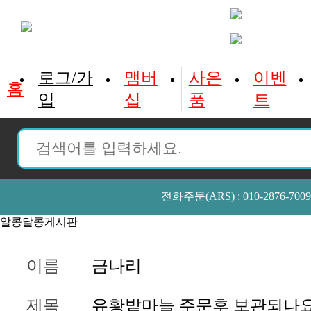
홈
입
십
품
트
전화주문(ARS) :
010-2876-7009
알콩달콩게시판
이름
금나리
제목
유황밭마늘 주문후 보관되나요