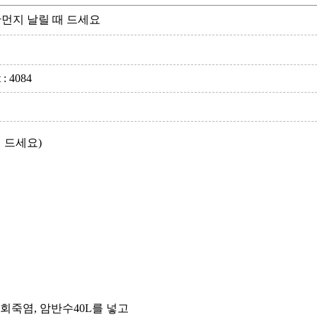
만먼지 날릴 때 드세요
 : 4084
 드세요)
, 9회죽염, 암반수40L를 넣고