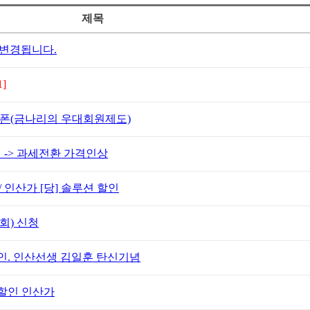
제목
변경됩니다.
1]
인쿠폰(금나리의 우대회원제도)
 -> 과세전환 가격인상
인산가 [당] 솔루션 할인
회) 신청
인. 인산선생 김일훈 탄신기념
할인 인산가