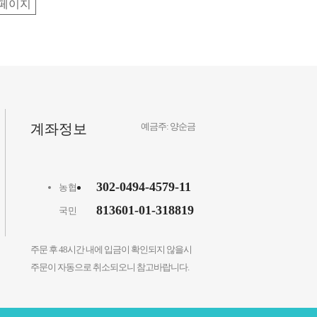
페이지
계좌정보
예금주: 양순금
302-0494-4579-11
농협
813601-01-318819
국민
주문 후 48시간 내에 입금이 확인되지 않을시
주문이 자동으로 취소되오니 참고바랍니다.