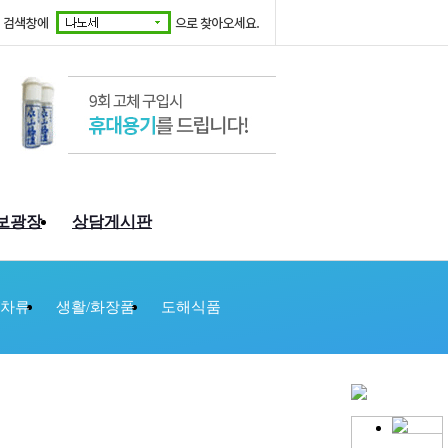
보광장
상담게시판
/차류
생활/화장품
도해식품