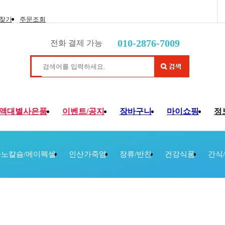
 찾기
주문조회
010-2876-7009
전화 결제 가능
액대별사은품
이벤트/공지
장바구니
마이쇼핑
정
노칼슘/에이펙셀
인산가죽염
장류/반찬
건강식품
간식