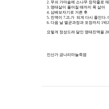
2. 무쇠 가마솥에 소나무 장작줄로 
3. 명태살이 풀어질 때까지 푹 삶아
4. 삼베보자기로 거른 후
5. 진액이 7.2L가 되게 다시 졸인다
6. 다음 날 멸균과정과 포장까지 1박
요렇게 정성드려 달인 명태진액을 20%
인산가 금나리마늘죽염