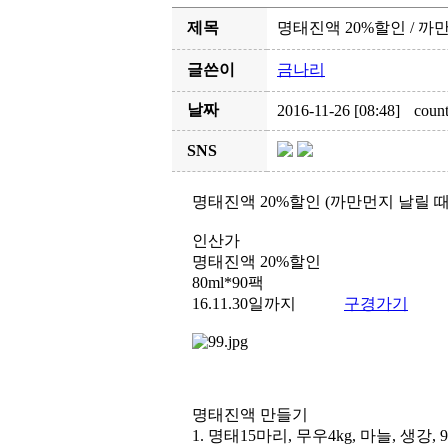
제목
명태진액 20%할인 / 까
글쓴이
금나리
날짜
2016-11-26 [08:48]
count
SNS
명태진액 20%할인 (까만먼지 날릴 때
인산가
명태진액 20%할인
80ml*90팩
16.11.30일까지
구경가기
명태진액 만들기
1. 명태15마리, 무우4kg, 마늘, 생강