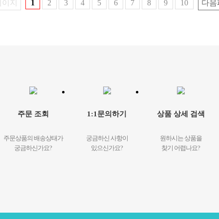
페이지
1
2
3
4
5
6
7
8
9
10
다음
주문 조회
1:1문의하기
상품 상세 검색
주문상품의 배송상태가
궁금하신 사항이
원하시는 상품을
궁금하신가요?
있으신가요?
찾기 어렵나요?