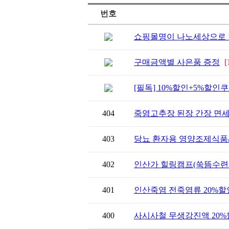
번호
쇼핑몰명이 나노세상으로 
구매금액별 사은품 증정
[
[필독] 10%할인+5%할
404
죽염고추장 된장 간장 면세
403
당뇨 환자용 영양조제식품/ 
402
인산가 힐링캠프(쑥뜸수련
401
인산죽염 전죽염류 20%할
400
사시사철 무생강진액 20%