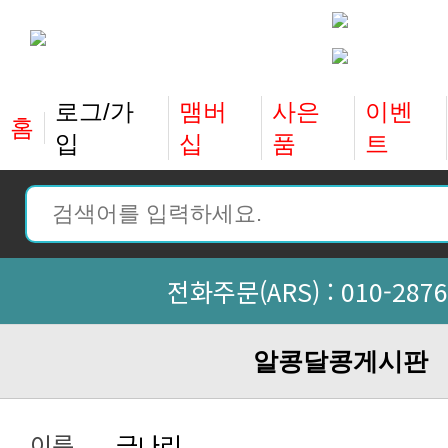
홈
입
십
품
트
전화주문(ARS) :
010-2876
알콩달콩게시판
이름
금나리