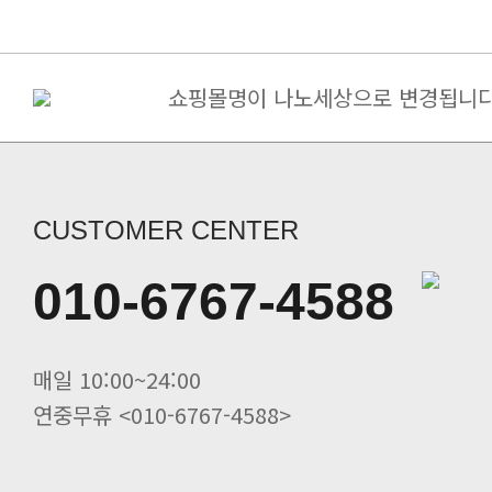
쇼핑몰명이 나노세상으로 변경됩니다
구매금액별 사은품 증정
[필독] 10%할인+5%할인쿠폰(금나.
죽염고추장 된장 간장 면세 ->..
당뇨 환자용 영양조제식품/ 인산가 [.
CUSTOMER CENTER
인산가 힐링캠프(쑥뜸수련회) 신청
인산죽염 전죽염류 20%할인. 인산선
010-6767-4588
사시사철 무생강진액 20%할인 인산가
죽염 멸치액젓(바다참맛) 20%할인 .
죽염두유 20%할인 인산가
매일 10:00~24:00
연중무휴 <010-6767-4588>