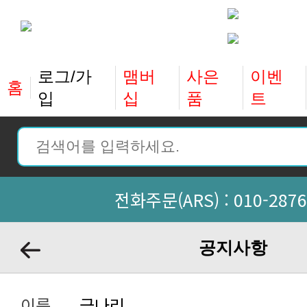
홈
입
십
품
트
전화주문(ARS) :
010-2876
공지사항
이름
금나리