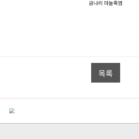
금나리 마늘죽염
목록