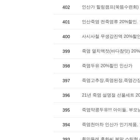
인산가 힐링캠프(쑥뜸수련회)
402
인산죽염 전죽염류 20%할인.
401
사시사철 무생강진액 20%할
400
죽염 멸치액젓(바다참맛) 20
399
죽염두유 20%할인 인산가
398
죽염고추장,죽염된장,죽염간장2
397
21년 죽염 설명절 선물세트 2
396
죽염약콩두유!!! 아이들, 부모님
395
죽염천마차 인산가 인기제품, 한
394
흰민들레 홍화씨 분말 스틱형 (
393