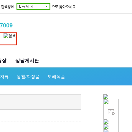
-7009
광장
상담게시판
/차류
생활/화장품
도해식품