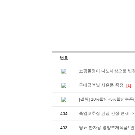
번호
쇼핑몰명이 나노세상으로 변
구매금액별 사은품 증정
[1]
[필독] 10%할인+5%할인쿠
죽염고추장 된장 간장 면세 -
404
당뇨 환자용 영양조제식품/ 인산
403