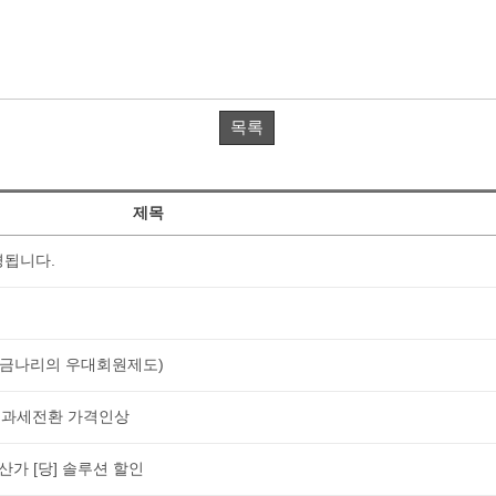
목록
제목
경됩니다.
폰(금나리의 우대회원제도)
> 과세전환 가격인상
가 [당] 솔루션 할인