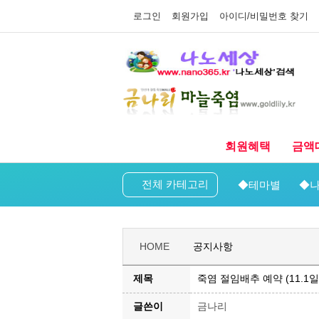
로그인
회원가입
아이디/비밀번호 찾기
회원혜택
금액
전체 카테고리
◆테마별
◆나
HOME
공지사항
제목
죽염 절임배추 예약 (11.1
글쓴이
금나리