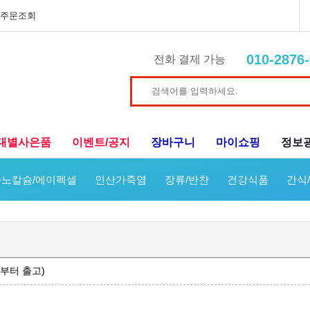
주문조회
010-2876
전화 결제 가능
대별사은품
이벤트/공지
장바구니
마이쇼핑
정보
노칼슘/에이펙셀
인산가죽염
장류/반찬
건강식품
간식
일부터 출고)