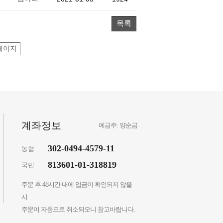
목록
페이지
계좌정보
예금주: 양순금
302-0494-4579-11
농협
813601-01-318819
국민
주문 후 48시간 내에 입금이 확인되지 않을
시
주문이 자동으로 취소되오니 참고바랍니다.