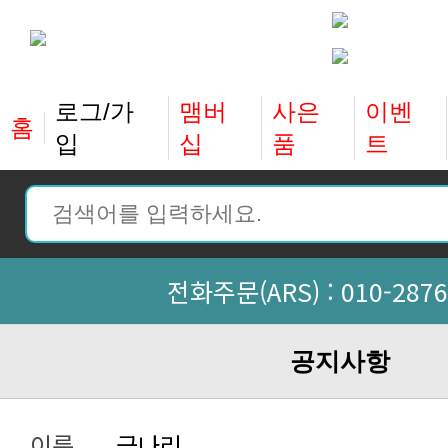
홈
입
십
품
트
전화주문(ARS) :
010-2876
공지사항
이름
금나리