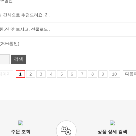
0%할인
 간식으로 추천드려요. 2..
,잔 맛 보시고, 선물로도 ..
20%할인)
검색
페이지
다음
1
2
3
4
5
6
7
8
9
10
주문 조회
상품 상세 검색