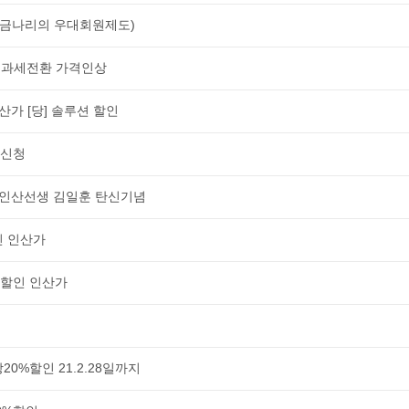
폰(금나리의 우대회원제도)
> 과세전환 가격인상
가 [당] 솔루션 할인
 신청
 인산선생 김일훈 탄신기념
인 인산가
%할인 인산가
0%할인 21.2.28일까지