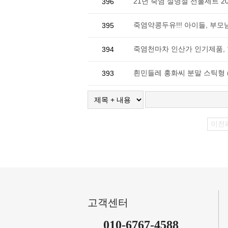
21년 죽염 설명절 선물세트 2
396
죽염약콩두유!!! 아이들, 부모님
395
죽염천마차 인산가 인기제품, 한
394
흰민들레 홍화씨 분말 스틱형 (
393
이전
고객센터
010-6767-4588