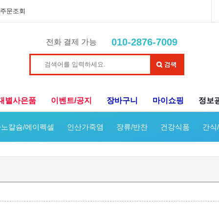
주문조회
010-2876-7009
전화 결제 가능
대별사은품
이벤트/공지
장바구니
마이쇼핑
정보
노칼슘/에이펙셀
인산가죽염
장류/반찬
건강식품
간식