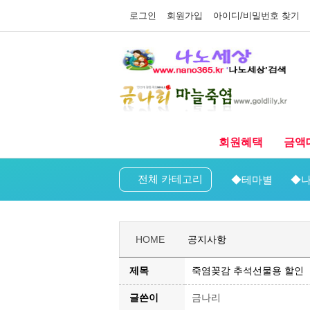
로그인
회원가입
아이디/비밀번호 찾기
회원혜택
금액
전체 카테고리
◆테마별
◆나
HOME
공지사항
제목
죽염꽂감 추석선물용 할인
글쓴이
금나리