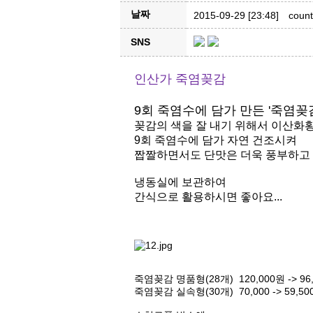
날짜
2015-09-29 [23:48]
count
SNS
인산가 죽염꽂감
9회 죽염수에 담가 만든 '죽염꽂
꽂감의 색을 잘 내기 위해서 이산화
9회 죽염수에 담가 자연 건조시켜
짭짤하면서도 단맛은 더욱 풍부하고
냉동실에 보관하여
간식으로 활용하시면 좋아요...
죽염꽂감 명품형(28개) 120,000원 -> 96
죽염꽂감 실속형(30개) 70,000 -> 59,