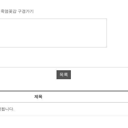
죽염꽂감 구경가기
목록
제목
경됩니다.