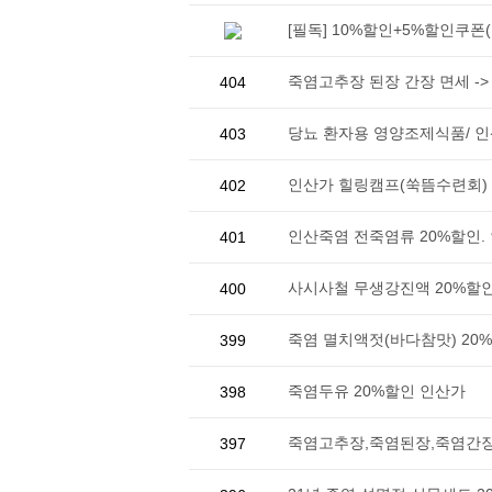
[필독] 10%할인+5%할인쿠
죽염고추장 된장 간장 면세 -
404
당뇨 환자용 영양조제식품/ 인산
403
인산가 힐링캠프(쑥뜸수련회)
402
인산죽염 전죽염류 20%할인.
401
사시사철 무생강진액 20%할
400
죽염 멸치액젓(바다참맛) 20
399
죽염두유 20%할인 인산가
398
죽염고추장,죽염된장,죽염간장2
397