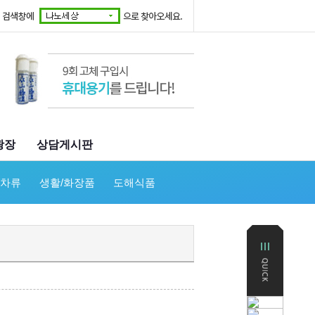
광장
상담게시판
/차류
생활/화장품
도해식품