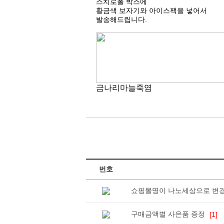
스치로폴 박스에
황금색 보자기와 아이스팩을 넣어서
발송해드립니다.
금나리마늘죽염
번호
쇼핑몰명이 나노세상으로 변
구매금액별 사은품 증정
[1]