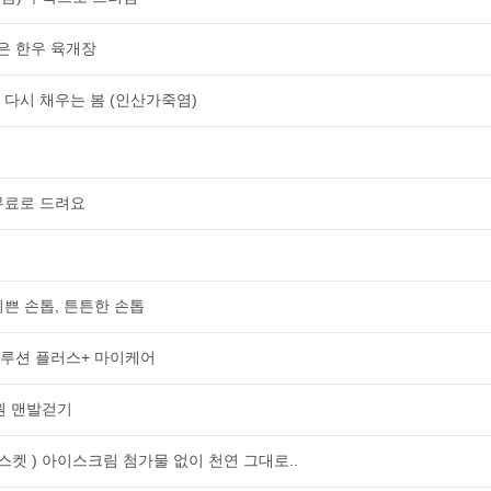
은 한우 육개장
 다시 채우는 봄 (인산가죽염)
 무료로 드려요
이쁜 손톱, 튼튼한 손톱
솔루션 플러스+ 마이케어
원 맨발걷기
켓 ) 아이스크림 첨가물 없이 천연 그대로..