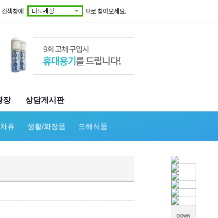
광장
상담게시판
/차류
생활/화장품
도해식품