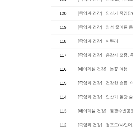
[죽염과 건강] 인산가 죽염담
120
[죽염과 건강] 염성 줄어든 몸
119
[죽염과 건강] 파뿌리
118
[죽염과 건강] 홍감자 모종,
117
[에이펙셀 건강] 눈꽃 여행
116
[죽염과 건강] 건강한 손톱. 
115
[죽염과 건강] 인산가 혈당 
114
[에이펙셀 건강] 월광수변공
113
[죽염과 건강] 청포도(샤인머스
112