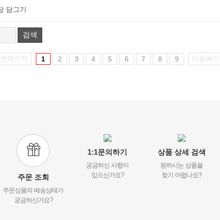
장 담그기
검색
이전페이지
다음페이
1
2
3
4
5
6
7
8
9
1:1문의하기
상품 상세 검색
궁금하신 사항이
원하시는 상품을
있으신가요?
찾기 어렵나요?
주문 조회
주문상품의 배송상태가
궁금하신가요?