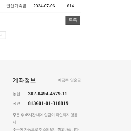
인산가죽염
2024-07-06
614
목록
지
계좌정보
예금주: 양순금
302-0494-4579-11
농협
813601-01-318819
국민
주문 후 48시간 내에 입금이 확인되지 않을
시
주문이 자동으로 취소되오니 참고바랍니다.