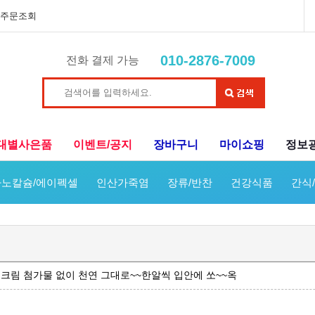
주문조회
010-2876-7009
전화 결제 가능
대별사은품
이벤트/공지
장바구니
마이쇼핑
정보
노칼슘/에이펙셀
인산가죽염
장류/반찬
건강식품
간식
크림 첨가물 없이 천연 그대로~~한알씩 입안에 쏘~~옥