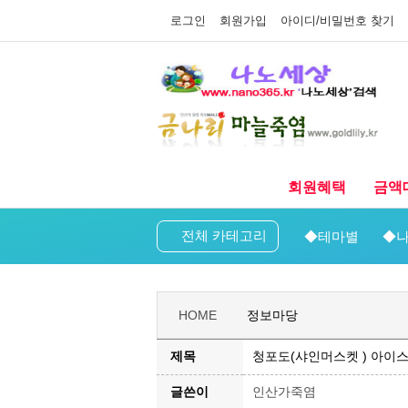
로그인
회원가입
아이디/비밀번호 찾기
회원혜택
금액
전체 카테고리
◆테마별
◆나
HOME
정보마당
제목
청포도(샤인머스켓 ) 아이스
글쓴이
인산가죽염