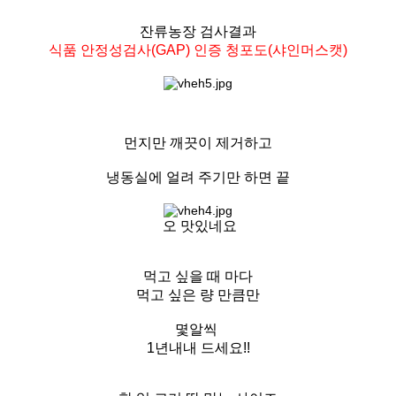
잔류농장 검사결과
식품 안정성검사(GAP) 인증 청포도(샤인머스캣)
먼지만 깨끗이 제거하고
냉동실에 얼려 주기만 하면 끝
오 맛있네요
먹고 싶을 때 마다
먹고 싶은 량 만큼만
몇알씩
1년내내 드세요!!