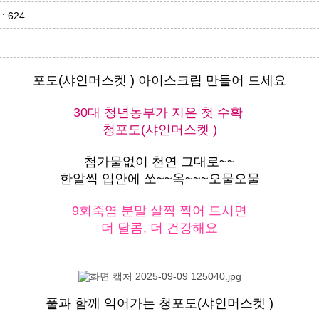
 : 624
포도(샤인머스켓 ) 아이스크림 만들어 드세요
30대 청년농부가 지은 첫 수확
청포도(샤인머스켓 )
첨가물없이 천연 그대로~~
한알씩 입안에 쏘~~옥~~~오물오물
9회죽염 분말 살짝 찍어 드시면
더 달콤, 더 건강해요
풀과 함께 익어가는
청포도(샤인머스켓 )