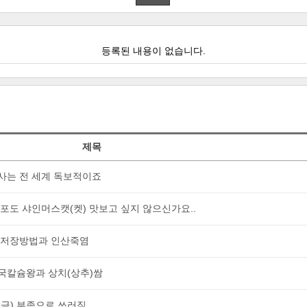
등록된 내용이 없습니다.
제목
사는 전 세계 독보적이죠
청포도 샤인머스캣(켓) 맛보고 싶지 않으신가요..
우 저장방법과 인산죽염
국칼슘왕과 상치(상추)쌈
소금) 부족으로 쓰러짐