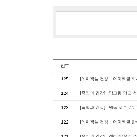
번호
[에이펙셀 건강] 에이펙셀 회
125
[죽염과 건강] 망고향 당도 
124
[죽염과 건강] 월동 제주무
123
[에이펙셀 건강] 에이펙셀 한
122
[죽염과 건강] 전해질(죽염,
121