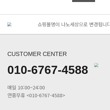
쇼핑몰명이 나노세상으로 변경됩니다
구매금액별 사은품 증정
[필독] 10%할인+5%할인쿠폰(금나.
죽염고추장 된장 간장 면세 ->..
당뇨 환자용 영양조제식품/ 인산가 [.
CUSTOMER CENTER
인산가 힐링캠프(쑥뜸수련회) 신청
인산죽염 전죽염류 20%할인. 인산선
010-6767-4588
사시사철 무생강진액 20%할인 인산가
죽염 멸치액젓(바다참맛) 20%할인 .
죽염두유 20%할인 인산가
매일 10:00~24:00
연중무휴 <010-6767-4588>