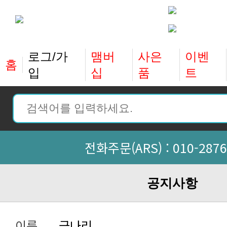
홈
입
십
품
트
전화주문(ARS) :
010-2876
공지사항
이름
금나리