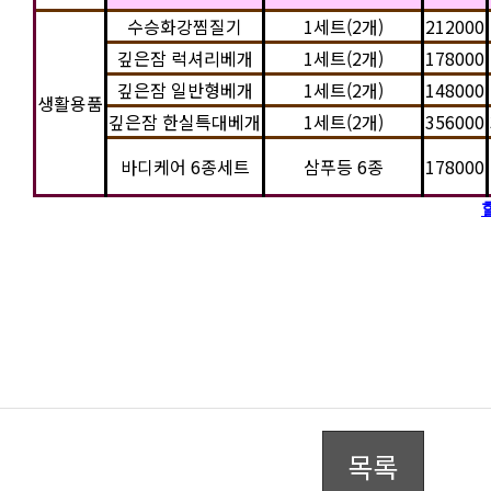
수승화강찜질기
1세트(2개)
212000
깊은잠 럭셔리베개
1세트(2개)
178000
깊은잠 일반형베개
1세트(2개)
148000
생활용품
깊은잠 한실특대베개
1세트(2개)
356000
바디케어 6종세트
삼푸등 6종
178000
목록