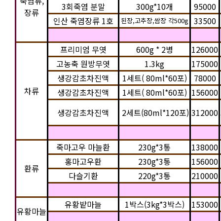
죽염류,
3회죽염 분말
300g*10개
95000
장류
인산 죽염장류 1호
33500
된장,고추장,쌈장 각500g
프리미엄 무엿
600g * 2병
126000
고농축 원방무엿
1.3kg
175000
생강감초차진액
1세트( 80ml*60포)
78000
차류
생강감초차진액
1세트( 80ml*60포)
156000
생강감초차진액
2세트(80ml*120포)
312000
죽마고우 마늘환
230g*3통
138000
홍마고우환
230g*3통
156000
환류
다슬기환
220g*3통
210000
유황밭마늘
1박스(3kg*3박스)
153000
유황마늘