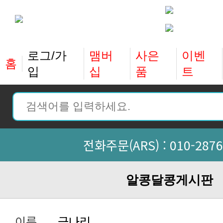
홈
입
십
품
트
전화주문(ARS) :
010-2876
알콩달콩게시판
이름
금나리