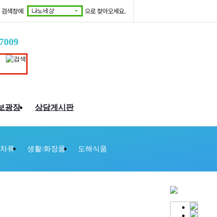
7009
보광장
상담게시판
/차류
생활/화장품
도해식품