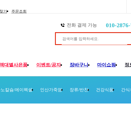
 찾기
주문조회
010-2876-
전화 결제 가능
액대별사은품
이벤트/공지
장바구니
마이쇼핑
정
노칼슘/에이펙셀
인산가죽염
장류/반찬
건강식품
간식