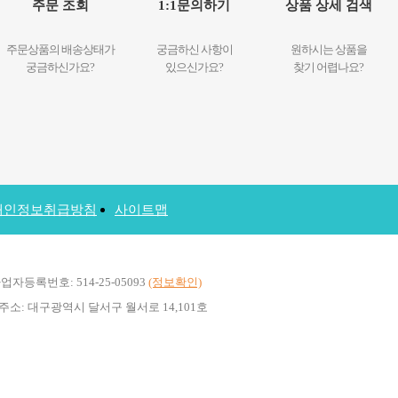
주문 조회
1:1문의하기
상품 상세 검색
주문상품의 배송상태가
궁금하신 사항이
원하시는 상품을
궁금하신가요?
있으신가요?
찾기 어렵나요?
개인정보취급방침
사이트맵
록번호: 514-25-05093
(정보확인)
주소: 대구광역시 달서구 월서로 14,101호