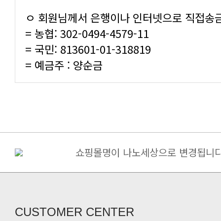
ㅇ 회원님께서 은행이나 인터넷으로 직접송
= 농협: 302-0494-4579-11
= 국민: 813601-01-318819
= 예금주 : 양순금
쇼핑몰명이 나노세상으로 변경됩니다
구매금액별 사은품 증정
[필독] 10%할인+5%할인쿠폰(금나.
죽염고추장 된장 간장 면세 ->..
당뇨 환자용 영양조제식품/ 인산가 [.
CUSTOMER CENTER
인산가 힐링캠프(쑥뜸수련회) 신청