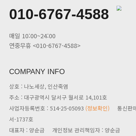
인산죽염 전죽염류 20%할인. 인산선
010-6767-4588
사시사철 무생강진액 20%할인 인산가
죽염 멸치액젓(바다참맛) 20%할인 .
죽염두유 20%할인 인산가
매일 10:00~24:00
연중무휴 <010-6767-4588>
COMPANY INFO
상호 : 나노세상, 인산죽염
주소 : 대구광역시 달서구 월서로 14,101호
사업자등록번호 : 514-25-05093
(정보확인)
서-1737호
대표자 : 양순금 개인정보 관리책임자 : 양순금