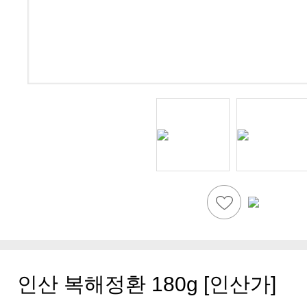
인산 복해정환 180g [인산가]