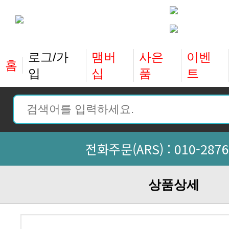
홈
입
십
품
트
전화주문(ARS) :
010-2876
상품상세