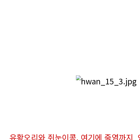
유황오리와 쥐눈이콩, 여기에 죽염까지