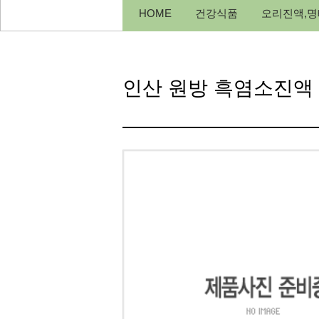
HOME
건강식품
오리진액,명
인산 원방 흑염소진액 80