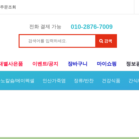
주문조회
010-2876-7009
전화 결제 가능
대별사은품
이벤트/공지
장바구니
마이쇼핑
정보
노칼슘/에이펙셀
인산가죽염
장류/반찬
건강식품
간식
리진액,명태진액,다슬기진액,염소