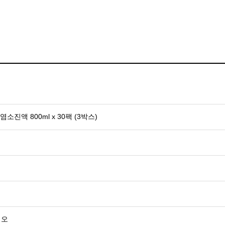
소진액 800ml x 30팩 (3박스)
이오