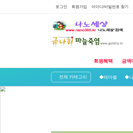
로그인
회원가입
아이디/비밀번호 찾기
회원혜택
금액
전체 카테고리
◆테마별
◆나
오