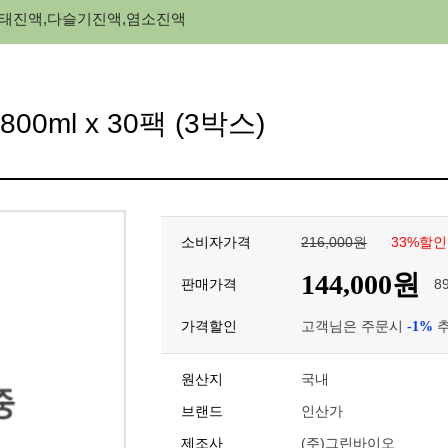
태진액,다슬기진액,염소진액
0ml x 30팩 (3박스)
소비자가격
216,000원
33%할인
144,000원
8
판매가격
가격할인
고객님은 주문시
추
-1%
원산지
국내
브랜드
인산가
제조사
(주)그린바이오