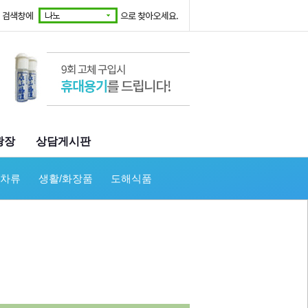
광장
상담게시판
/차류
생활/화장품
도해식품
진액