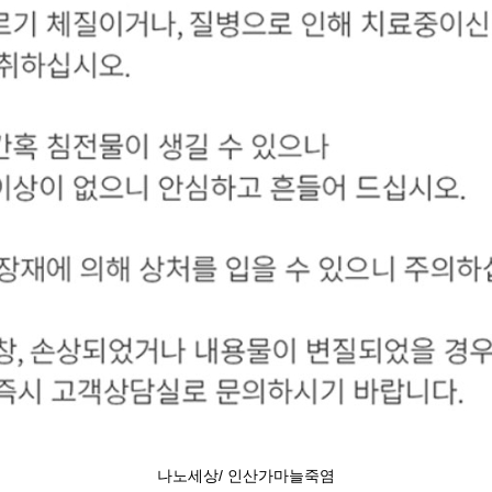
나노세상/ 인산가마늘죽염