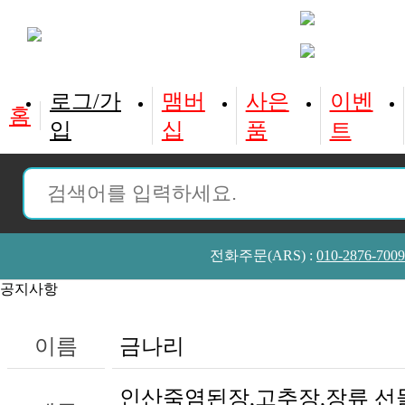
홈
입
십
품
트
전화주문(ARS) :
010-2876-7009
공지사항
이름
금나리