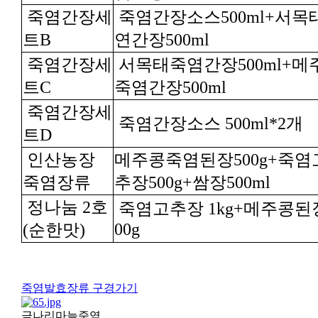
트B
연간장500ml
트C
죽염간장500ml
죽염간장소스 500ml*2개
트D
죽염장류
추장500g+쌈장500ml
00g
(순한맛)
죽염발효장류 구경가기
금나리마늘죽염