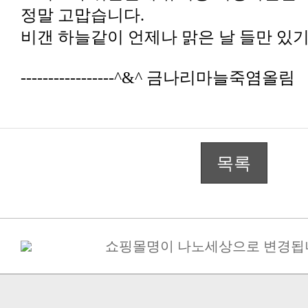
정말 고맙습니다.
비갠 하늘같이 언제나 맑은 날 들만 있
-----------------^&^ 금나리마늘죽염올림
목록
쇼핑몰명이 나노세상으로 변경됩
구매금액별 사은품 증정
[필독] 10%할인+5%할인쿠폰(금나
죽염고추장 된장 간장 면세 ->..