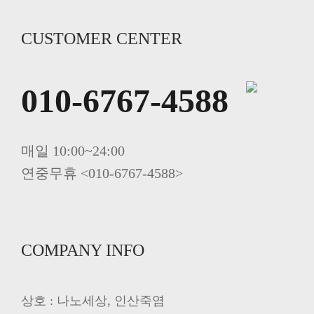
당뇨 환자용 영양조제식품/ 인산가 [
인산가 힐링캠프(쑥뜸수련회) 신
CUSTOMER CENTER
인산죽염 전죽염류 20%할인. 인산
사시사철 무생강진액 20%할인 인
010-6767-4588
죽염 멸치액젓(바다참맛) 20%할인 
죽염두유 20%할인 인산가
매일 10:00~24:00
연중무휴 <010-6767-4588>
COMPANY INFO
상호 : 나노세상, 인산죽염