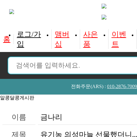
홈
입
십
품
트
전화주문(ARS) :
010-2876-7009
알콩달콩게시판
이름
금나리
제목
유기농 의성마늘 선물했더니..