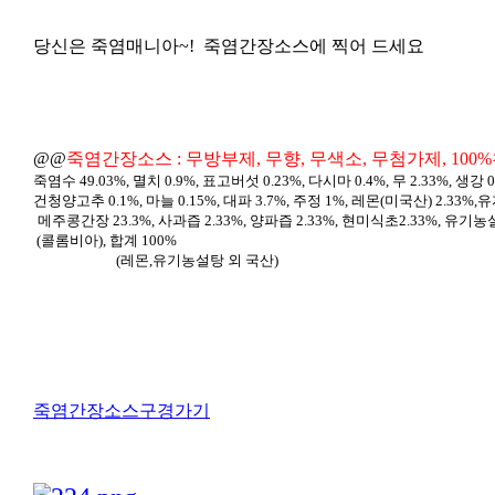
당신은 죽염매니아~!
죽염간장소스에 찍어 드세요
@@
죽염간장소스 : 무방부제, 무향, 무색소, 무첨가제, 100
죽염수 49.03%, 멸치 0.9%, 표고버섯 0.23%, 다시마 0.4%, 무 2.33%,
생강 0
건청양고추 0.1%,
마늘 0.15%, 대파 3.7%, 주정 1%, 레몬(미국산) 2.33%,유
메주콩간장 23.3%, 사과즙
2.33%,
양파즙 2.33%, 현미식초
2.33%,
유기농설
(콜롬비아), 합계 100%
(레몬,유기농설탕 외 국산)
죽염간장소스구경가기