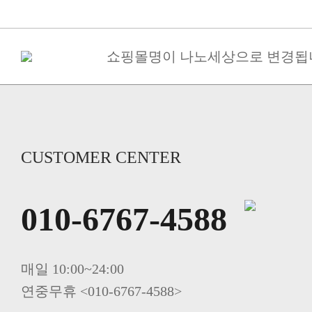
쇼핑몰명이 나노세상으로 변경됩
구매금액별 사은품 증정
[필독] 10%할인+5%할인쿠폰(금나
죽염고추장 된장 간장 면세 ->..
당뇨 환자용 영양조제식품/ 인산가 [
인산가 힐링캠프(쑥뜸수련회) 신
CUSTOMER CENTER
인산죽염 전죽염류 20%할인. 인산
사시사철 무생강진액 20%할인 인
010-6767-4588
죽염 멸치액젓(바다참맛) 20%할인 
죽염두유 20%할인 인산가
매일 10:00~24:00
연중무휴 <010-6767-4588>