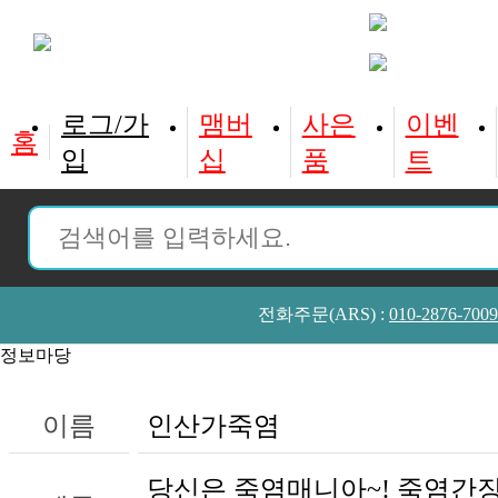
홈
입
십
품
트
전화주문(ARS) :
010-2876-7009
정보마당
이름
인산가죽염